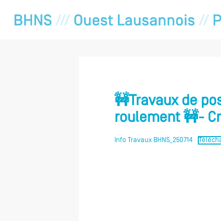
🚧Travaux de po
roulement 🚧- Cr
Info Travaux BHNS_250714
Téléch